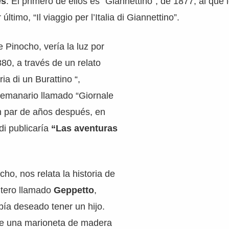
es
. El primero de ellos es “Giannettino”, de 1877, al que 
último, “Il viaggio per l’Italia di Giannettino”.
 Pinocho, vería la luz por
80, a través de un relato
ria di un Burattino “,
semanario llamado “Giornale
n par de años después, en
di publicaría
“Las aventuras
ho, nos relata la historia de
ntero llamado
Geppetto
,
ía deseado tener un hijo.
uye una marioneta de madera