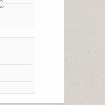
to
zed