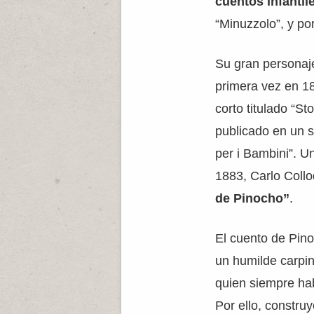
cuentos infantil
“Minuzzolo”, y por 
Su gran personaje
primera vez en 18
corto titulado “Sto
publicado en un 
per i Bambini”. U
1883, Carlo Collo
de Pinocho”
.
El cuento de Pinoc
un humilde carpi
quien siempre hab
Por ello, constr