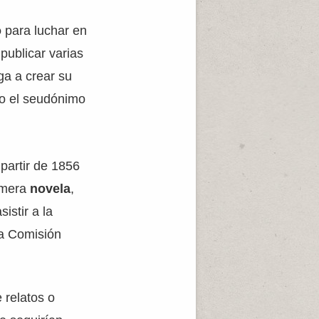
o
para luchar en
publicar varias
ega a crear su
jo el seudónimo
 partir de 1856
rimera
novela
,
istir a la
la Comisión
 relatos o