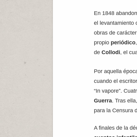
En 1848 abandonar
el levantamiento 
obras de carácter 
propio
periódico
de
Collodi
, el cu
Por aquella época,
cuando el escrito
“In vapore”. Cuatr
Guerra
. Tras ell
para la Censura d
A finales de la d