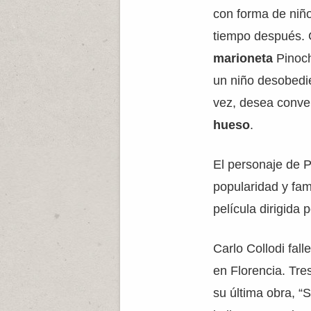
con forma de niño
tiempo después. 
marioneta
Pinoch
un niño desobedie
vez, desea conve
hueso
.
El personaje de 
popularidad y fam
película dirigida 
Carlo Collodi fal
en Florencia. Tre
su última obra, “St