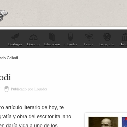
Biología
Derecho
Educación
Filosofía
Física
Geografía
Histo
arlo Collodi
odi
5
Publicado por Lourdes
o artículo literario de hoy, te
afía y obra del escritor italiano
en daría vida a uno de los