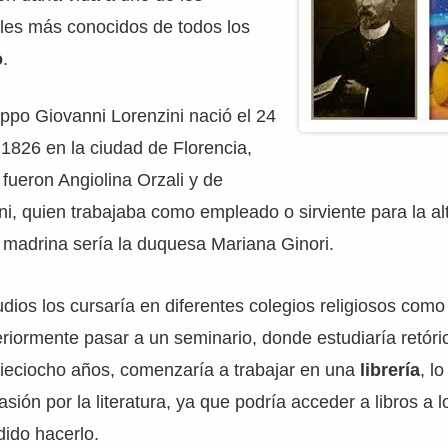
iles más conocidos de todos los
o
.
ippo Giovanni Lorenzini nació el 24
1826 en la ciudad de Florencia,
 fueron Angiolina Orzali y de
i, quien trabajaba como empleado o sirviente para la al
u madrina sería la duquesa Mariana Ginori.
dios los cursaría en diferentes colegios religiosos como 
riormente pasar a un seminario, donde estudiaría retórica
dieciocho años, comenzaría a trabajar en una
librería
, l
asión por la literatura, ya que podría acceder a libros a
ido hacerlo.