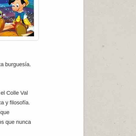
ta burguesía.
el Colle Val
 y filosofía.
o que
 los que nunca