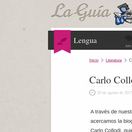
Lengua
Arte
Inicio
Literatura
C
Carlo Coll
20 de agosto de 201
A través de nuestr
acercamos la biogr
Carlo Collodi, qui