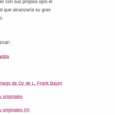
ver con sus propios ojos el
ad que alcanzaría su gran
o.
esar:
Gadda
o mago de Oz de L. Frank Baum
 originales
originales (II)