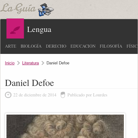
Lengua
ARTE
BIOLOGÍA
DERECHO
EDUCACIÓN
FILOSOFÍA
FÍSI
Inicio
Literatura
Daniel Defoe
Daniel Defoe
22 de diciembre de 2014
Publicado por Lourdes