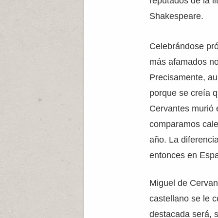
reputados de la l
Shakespeare.
Celebrándose pró
más afamados no so
Precisamente, aun
porque se creía 
Cervantes murió el
comparamos calen
año. La diferencia
entonces en Españ
Miguel de Cervan
castellano se le
destacada será, s