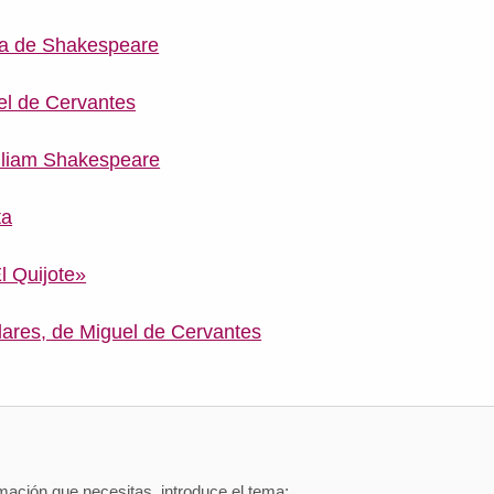
ta de Shakespeare
el de Cervantes
illiam Shakespeare
ta
l Quijote»
ares, de Miguel de Cervantes
mación que necesitas, introduce el tema: