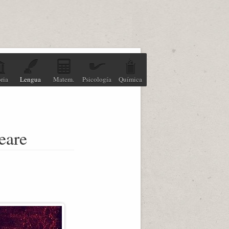
ria
Lengua
Matem.
Psicología
Química
eare