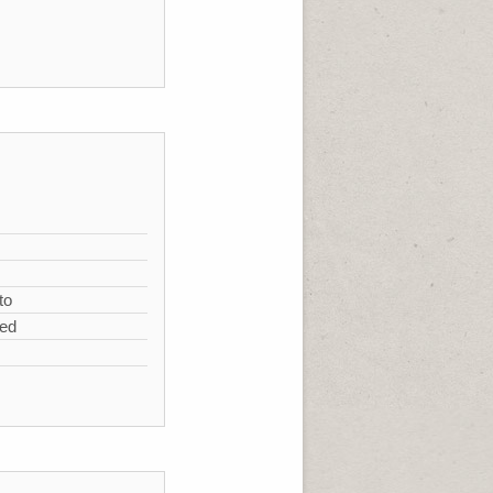
s
to
zed