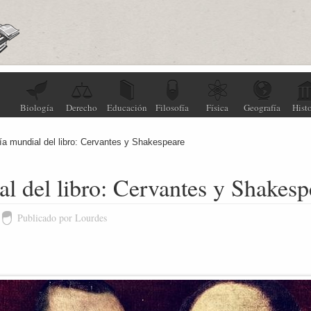
Biología
Derecho
Educación
Filosofía
Física
Geografía
Histo
ía mundial del libro: Cervantes y Shakespeare
l del libro: Cervantes y Shakesp
Publicado por Lourdes