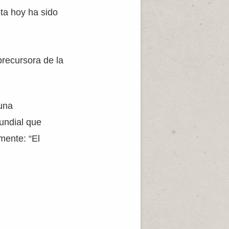
ta hoy ha sido
precursora de la
 una
mundial que
mente: “El