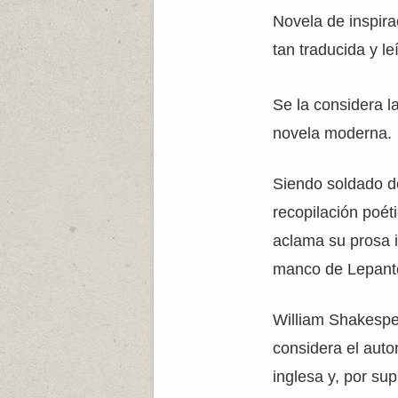
Novela de inspira
tan traducida y le
Se la considera l
novela moderna.
Siendo soldado de
recopilación poét
aclama su prosa 
manco de Lepanto”
William Shakespe
considera el auto
inglesa y, por su