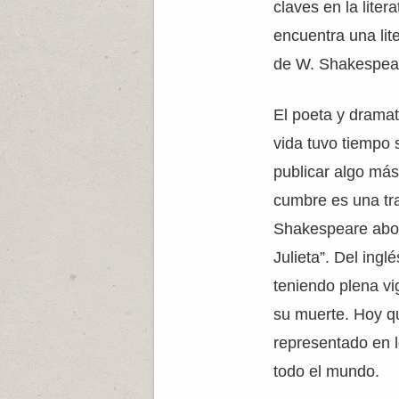
claves en la liter
encuentra una lit
de W. Shakespea
El poeta y drama
vida tuvo tiempo s
publicar algo más
cumbre es una tr
Shakespeare abo
Julieta”. Del ing
teniendo plena v
su muerte. Hoy q
representado en l
todo el mundo.