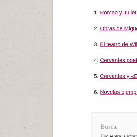
Romeo y Julie
Obras de Migu
El teatro de W
Cervantes poe
Cervantes y «E
Novelas ejempl
Buscar
Encuentra la infor