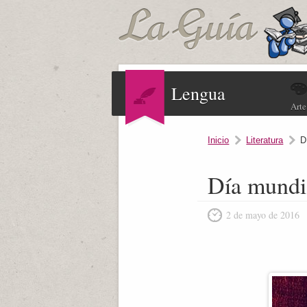
Lengua
Arte
Inicio
Literatura
D
Día mundia
2 de mayo de 2016