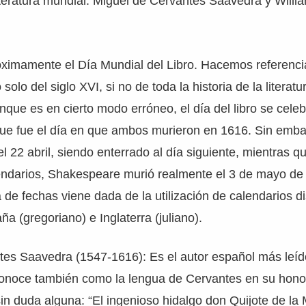
iteratura mundial: Miguel de Cervantes Saavedra y Willi
ximamente el Día Mundial del Libro. Hacemos referencia
lo del siglo XVI, si no de toda la historia de la literatu
que es en cierto modo erróneo, el día del libro se celebr
que fue el día en que ambos murieron en 1616. Sin emba
 22 abril, siendo enterrado al día siguiente, mientras qu
darios, Shakespeare murió realmente el 3 de mayo de
 de fechas viene dada de la utilización de calendarios di
a (gregoriano) e Inglaterra (juliano).
tes Saavedra (1547-1616): Es el autor español más leíd
 conoce también como la lengua de Cervantes en su hono
in duda alguna: “El ingenioso hidalgo don Quijote de la