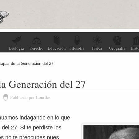
Biología
Derecho
Educación
Filosofía
Física
Geografía
Histo
tapas de la Generación del 27
la Generación del 27
Publicado por Lourdes
nuamos indagando en lo que
del 27. Si te perdiste los
res no te preocupes pues