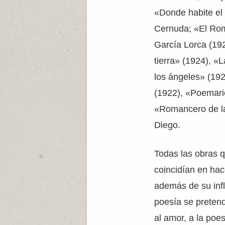
«Donde habite el 
Cernuda; «El Rom
García Lorca (19
tierra» (1924), 
los ángeles» (192
(1922), «Poemari
«Romancero de la
Diego.
Todas las obras
coincidían en hac
además de su inf
poesía se preten
al amor, a la poe