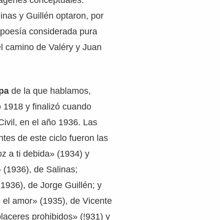
mágenes conceptuales.
nas y Guillén optaron, por
 poesía considerada pura
l camino de Valéry y Juan
apa
de la que hablamos,
 1918 y finalizó cuando
Civil, en el año 1936. Las
tes de este ciclo fueron las
oz a ti debida» (1934) y
(1936), de Salinas;
1936), de Jorge Guillén; y
 el amor» (1935), de Vicente
placeres prohibidos» (!931) y