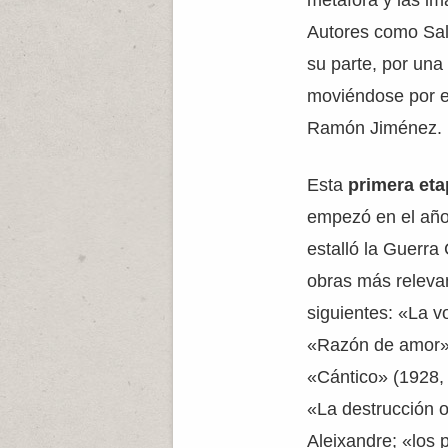
metáfora y las i
Autores como Sali
su parte, por una
moviéndose por e
Ramón Jiménez.
Esta
primera et
empezó en el año
estalló la Guerra 
obras más relevan
siguientes: «La v
«Razón de amor» 
«Cántico» (1928, 
«La destrucción o
Aleixandre; «los 