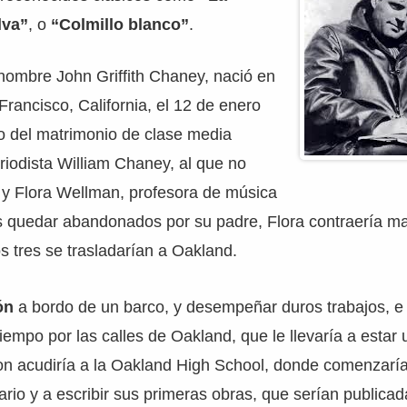
lva”
, o
“Colmillo blanco”
.
nombre John Griffith Chaney, nació en
Francisco, California, el 12 de enero
o del matrimonio de clase media
riodista William Chaney, al que no
 y Flora Wellman, profesora de música
as quedar abandonados por su padre, Flora contraería m
s tres se trasladarían a Oakland.
ón
a bordo de un barco, y desempeñar duros trabajos, e 
empo por las calles de Oakland, que le llevaría a estar
on acudiría a la Oakland High School, donde comenzarí
rario y a escribir sus primeras obras, que serían publica