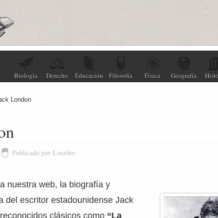
Biología
Derecho
Educación
Filosofía
Física
Geografía
Histo
ack London
on
Publicado por Lourdes
 nuestra web, la biografía y
ria del escritor estadounidense Jack
 reconocidos clásicos como
“La