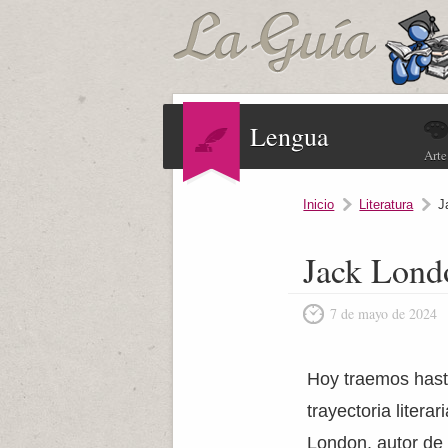
Lengua
Arte
Inicio
Literatura
J
Jack Lond
7 de mayo de 2024
Hoy traemos hasta
trayectoria litera
London, autor de