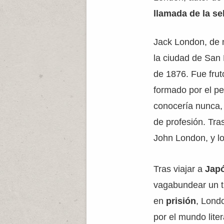
llamada de la se
Jack London, de 
la ciudad de San 
de 1876. Fue frut
formado por el pe
conocería nunca,
de profesión. Tr
John London, y lo
Tras viajar a
Jap
vagabundear un ti
en
prisión
, Lond
por el mundo lite