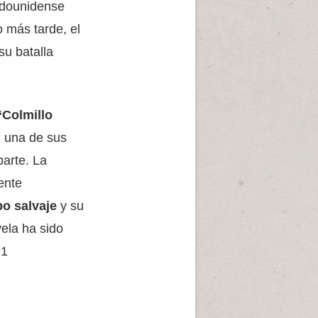
tadounidense
 más tarde, el
su batalla
“Colmillo
n una de sus
arte. La
ente
bo salvaje
y su
vela ha sido
91