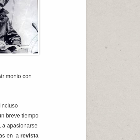
atrimonio con
incluso
 un breve tiempo
a a apasionarse
das en la
revista