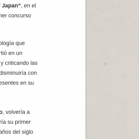
f Japan”
, en el
imer concurso
ología que
rtió en un
y criticando las
disminuiría con
resentes en su
o
, volvería a
ría su primer
años del siglo