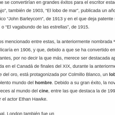
e se convertirían en grandes éxitos para el escritor es
o”, también de 1903, “El lobo de mar”, publicada un año
fico “John Barleycorn”, de 1913 y en el que deja patente 
, o “El vagabundo de las estrellas”, de 1915.
s mencionado entre estas, la anteriormente nombrada
licaría en 1906, y que, debido a que se ha convertido e
antes, por no decir la que más, merece ser destacada ap
a en el Canadá de finales del XIX, durante la anteriorm
 del oro, está protagonizada por Colmillo Blanco, un
lo
iolento mundo del
hombre
. Debido a su gran éxito, la no
veces al mundo del
cine
, entre las que destaca la de 19
r el actor Ethan Hawke.
nal, London también fue un