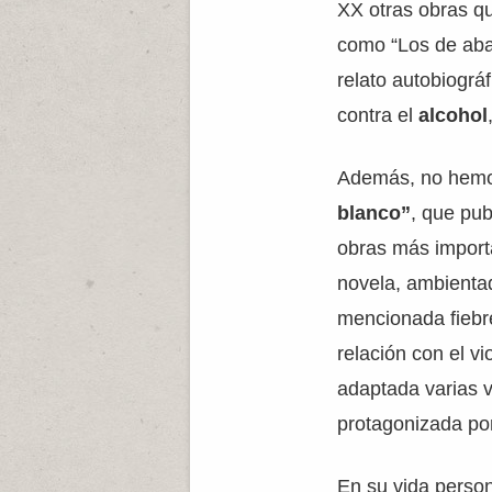
XX otras obras qu
como “Los de abaj
relato autobiográ
contra el
alcohol
Además, no hemo
blanco”
, que pub
obras más import
novela, ambientad
mencionada fiebre
relación con el v
adaptada varias 
protagonizada po
En su vida perso