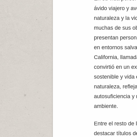
ávido viajero y a
naturaleza y la vid
muchas de sus o
presentan persona
en entornos salva
California, llam
convirtió en un e
sostenible y vida
naturaleza, refle
autosuficiencia y
ambiente.
Entre el resto d
destacar títulos d