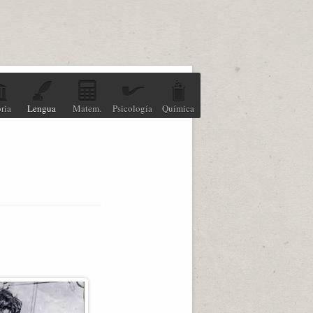
ria
Lengua
Matem.
Psicología
Química