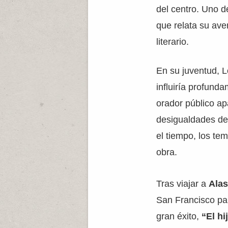
del centro. Uno d
que relata su ave
literario.
En su juventud, L
influiría profunda
orador público ap
desigualdades de 
el tiempo, los te
obra.
Tras viajar a
Ala
San Francisco par
gran éxito,
“El hi