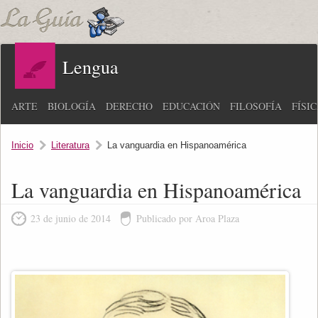
Lengua
ARTE
BIOLOGÍA
DERECHO
EDUCACIÓN
FILOSOFÍA
FÍSI
Inicio
Literatura
La vanguardia en Hispanoamérica
La vanguardia en Hispanoamérica
23 de junio de 2014
Publicado por Aroa Plaza