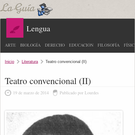
Lengua
ARTE
BIOLOGÍA
DERECHO
EDUCACIÓN
FILOSOFÍA
FÍSI
Inicio
Literatura
Teatro convencional (II)
Teatro convencional (II)
19 de marzo de 2014
Publicado por Lourdes