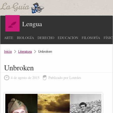
Lengua
ARTE
BIOLOGÍA
DERECHO
EDUCACIÓN
FILOSOFÍA
FÍSI
Inicio
Literatura
Unbroken
Unbroken
4 de agosto de 2015
Publicado por Lourdes