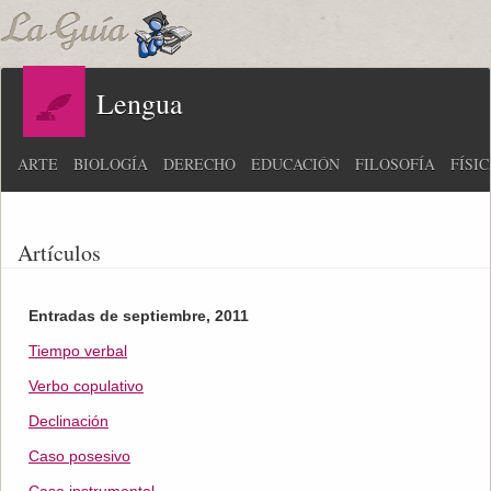
Lengua
ARTE
BIOLOGÍA
DERECHO
EDUCACIÓN
FILOSOFÍA
FÍSI
Artículos
Entradas de septiembre, 2011
Tiempo verbal
Verbo copulativo
Declinación
Caso posesivo