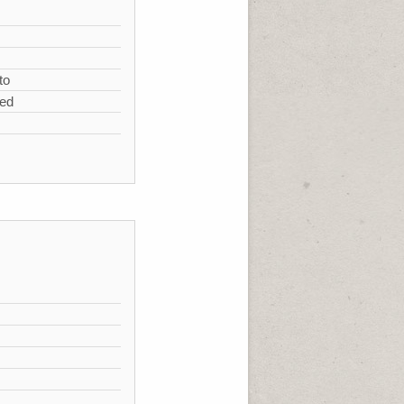
s
to
zed