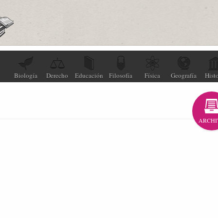
Biología
Derecho
Educación
Filosofía
Física
Geografía
Histo
ARCHI