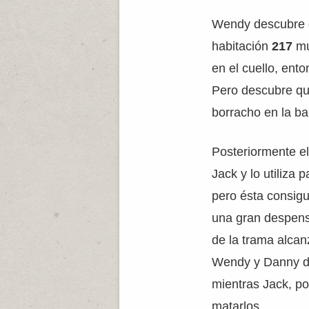
Wendy descubre 
habitación
217
mu
en el cuello, ent
Pero descubre qu
borracho en la ba
Posteriormente el
Jack y lo utiliza
pero ésta consigu
una gran despens
de la trama alca
Wendy y Danny de
mientras Jack, pos
matarlos.