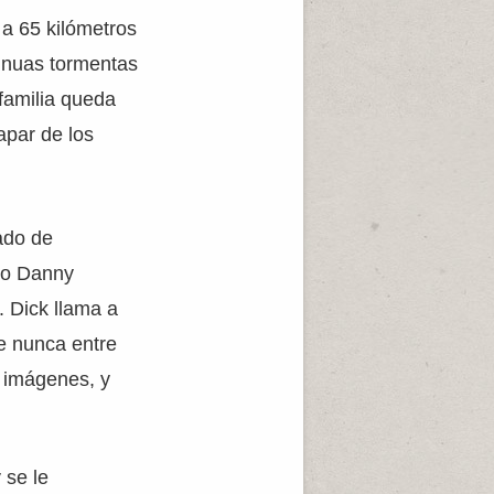
 a 65 kilómetros
tinuas tormentas
 familia queda
apar de los
gado de
ño Danny
 Dick llama a
e nunca entre
e imágenes, y
 se le