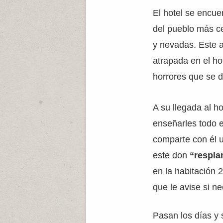
El hotel se encue
del pueblo más c
y nevadas. Este a
atrapada en el ho
horrores que se 
A su llegada al h
enseñarles todo 
comparte con él 
este don
“respla
en la habitación 
que le avise si n
Pasan los días y 