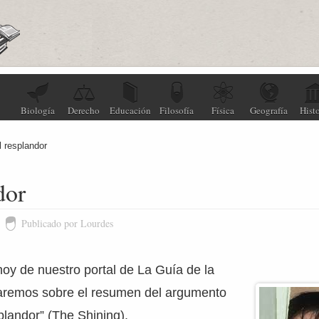
Biología
Derecho
Educación
Filosofía
Física
Geografía
Histo
l resplandor
dor
Publicado por Lourdes
 hoy de nuestro portal de La Guía de la
taremos sobre el resumen del argumento
splandor” (The Shining).