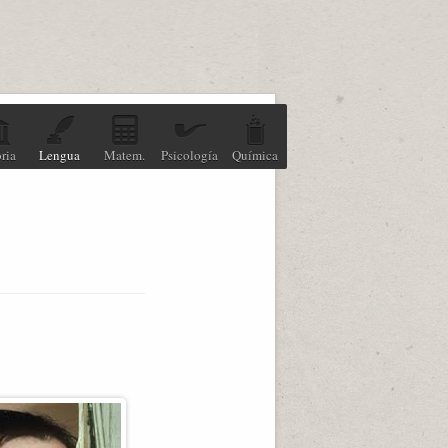
ria
Lengua
Matem.
Psicología
Química