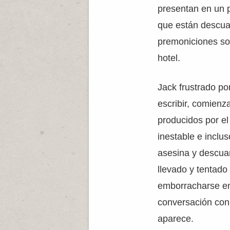
presentan en un p
que están descuar
premoniciones sob
hotel.
Jack frustrado po
escribir, comienz
producidos por el
inestable e inclu
asesina y descuar
llevado y tentado
emborracharse en 
conversación con
aparece.