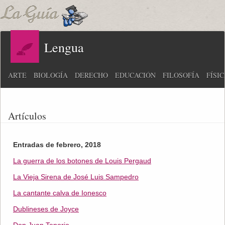
Lengua
ARTE
BIOLOGÍA
DERECHO
EDUCACIÓN
FILOSOFÍA
FÍSI
Artículos
Entradas de febrero, 2018
La guerra de los botones de Louis Pergaud
La Vieja Sirena de José Luis Sampedro
La cantante calva de Ionesco
Dublineses de Joyce