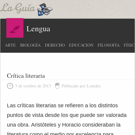
Lengua
ARTE
BIOLOGÍA
DERECHO
EDUCACIÓN
FILOSOFÍA
FÍSI
Crítica literaria
3 de octubre de 2013
Publicado por Lourdes
Las críticas literarias se refieren a los distintos
puntos de vista desde los que puede ser valorada
una obra. Aristóteles y Horacio consideraban la
literatura como el medio por excelencia para