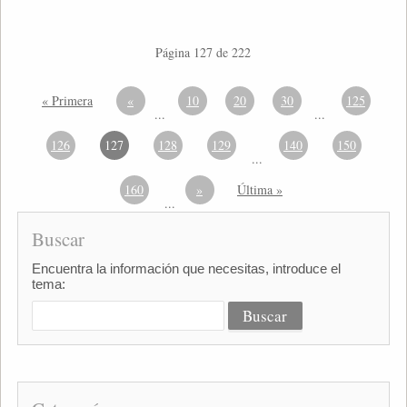
Página 127 de 222
« Primera
«
10
20
30
125
...
...
126
127
128
129
140
150
...
160
»
Última »
...
Buscar
Encuentra la información que necesitas, introduce el
tema: