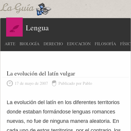
Lengua
ARTE
BIOLOGÍA
DERECHO
EDUCACIÓN
FILOSOFÍA
FÍSI
La evolución del latín vulgar
17 de mayo de 2007
Publicado por Pablo
La evolución del latín en los diferentes territorios
donde estaban formándose lenguas romances
nuevas, no fue de ninguna manera aleatoria. En
cada uno de estos territorios, por el contrario, los