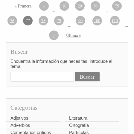
« Primera
«
10
20
30
75
...
...
76
77
78
79
90
100
110
...
...
»
Última »
Buscar
Encuentra la información que necesitas, introduce el
tema:
Categorías
Adjetivos
Literatura
Adverbios
Ortografía
Comentarios críticos
Partículas