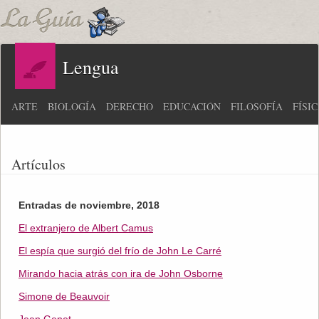
Lengua
ARTE
BIOLOGÍA
DERECHO
EDUCACIÓN
FILOSOFÍA
FÍSI
Artículos
Entradas de noviembre, 2018
El extranjero de Albert Camus
El espía que surgió del frío de John Le Carré
Mirando hacia atrás con ira de John Osborne
Simone de Beauvoir