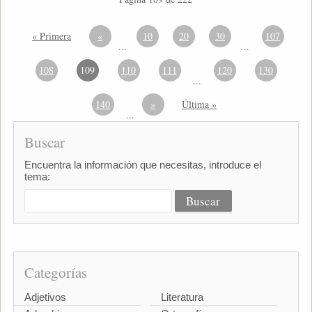
« Primera
«
10
20
30
107
...
...
108
109
110
111
120
130
...
140
»
Última »
...
Buscar
Encuentra la información que necesitas, introduce el
tema:
Categorías
Adjetivos
Literatura