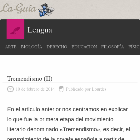
Lengua
ARTE
BIOLOGÍA
DERECHO
EDUCACIÓN
FILOSOFÍA
FÍSI
Tremendismo (II)
10 de febrero de 2014
Publicado por Lourdes
En el artículo anterior nos centramos en explicar
lo que fue la primera etapa del movimiento
literario denominado «Tremendismo», es decir, el
resurgimiento de la novela española a partir de