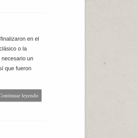
inalizaron en el
lásico o la
a necesario un
í que fueron
Continuar leyendo