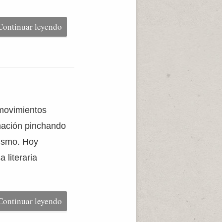
Continuar leyendo
 movimientos
rmación pinchando
lismo. Hoy
 literaria
Continuar leyendo