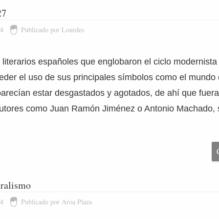
27
14
Publicado por Lourdes
literarios españoles que englobaron el ciclo modernista f
eder el uso de sus principales símbolos como el mundo c
parecían estar desgastados y agotados, de ahí que fuer
utores como Juan Ramón Jiménez o Antonio Machado, s
ralismo
14
Publicado por Aroa Plaza