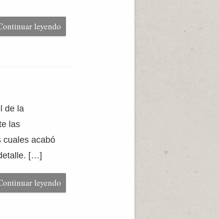
Continuar leyendo
l de la
te las
s cuales acabó
etalle. […]
Continuar leyendo