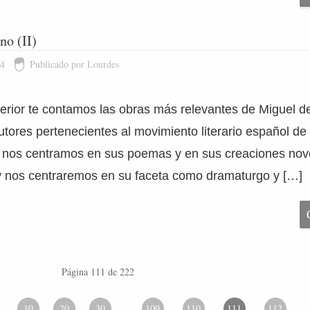
o (II)
14
Publicado por Lourdes
nterior te contamos las obras más relevantes de Miguel
utores pertenecientes al movimiento literario español de
o nos centramos en sus poemas y en sus creaciones nove
oy nos centraremos en su faceta como dramaturgo y […]
Página 111 de 222
10
20
30
109
110
111
112