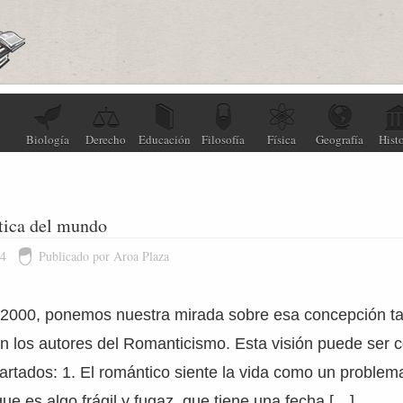
Biología
Derecho
Educación
Filosofía
Física
Geografía
Histo
tica del mundo
14
Publicado por Aroa Plaza
 2000, ponemos nuestra mirada sobre esa concepción ta
n los autores del Romanticismo. Esta visión puede ser
partados: 1. El romántico siente la vida como un proble
que es algo frágil y fugaz, que tiene una fecha […]