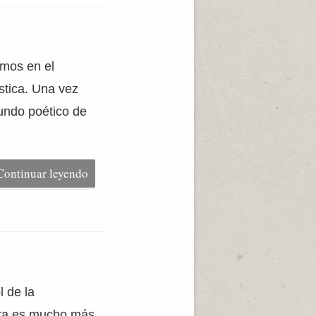
amos en el
stica. Una vez
mundo poético de
Continuar leyendo
l de la
era es mucho más