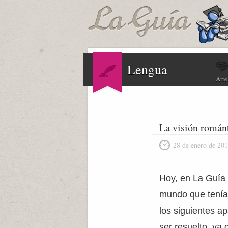
Lengua
Arte
La visión román
28 de enero de 20
Hoy, en La Guía
mundo que tenía
los siguientes a
ser resuelto, ya 