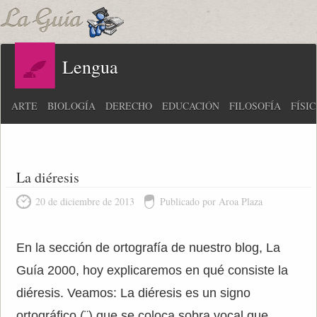
Lengua
ARTE
BIOLOGÍA
DERECHO
EDUCACIÓN
FILOSOFÍA
FÍSI
La diéresis
20 de diciembre de 2013
Publicado por Aroa Plaza
En la sección de ortografía de nuestro blog, La
Guía 2000, hoy explicaremos en qué consiste la
diéresis. Veamos: La diéresis es un signo
ortográfico (¨) que se coloca sobra vocal que