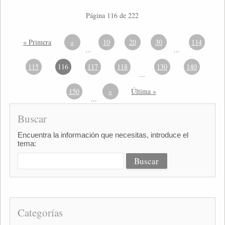
Página 116 de 222
« Primera
«
10
20
30
114
...
...
115
116
117
118
130
140
...
150
»
Última »
...
Buscar
Encuentra la información que necesitas, introduce el
tema:
Categorías