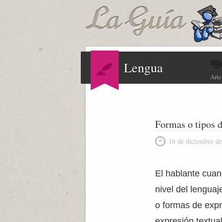
Lengua
Arte
Formas o tipos d
16 de diciembre d
El hablante cuan
nivel del lenguaj
o formas de expr
expresión textual