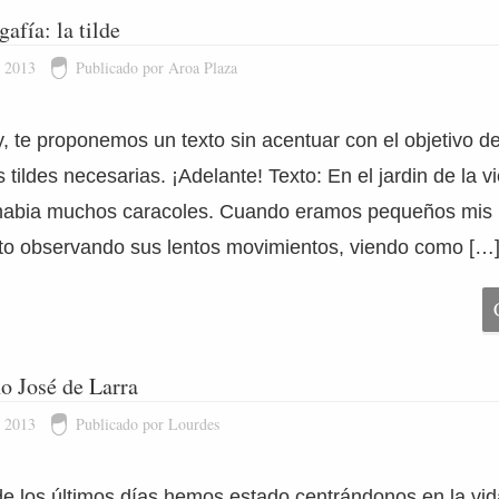
afía: la tilde
e 2013
Publicado por Aroa Plaza
y, te proponemos un texto sin acentuar con el objetivo d
 tildes necesarias. ¡Adelante! Texto: En el jardin de la v
habia muchos caracoles. Cuando eramos pequeños mis 
to observando sus lentos movimientos, viendo como […
o José de Larra
e 2013
Publicado por Lourdes
 de los últimos días hemos estado centrándonos en la vid