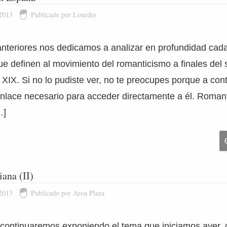
 2013
Publicado por Lourdes
 anteriores nos dedicamos a analizar en profundidad cad
ue definen al movimiento del romanticismo a finales del 
o XIX. Si no lo pudiste ver, no te preocupes porque a con
 enlace necesario para acceder directamente a él. Roman
…]
iana (II)
 2013
Publicado por Aroa Plaza
, continuaremos exponiendo el tema que iniciamos ayer,