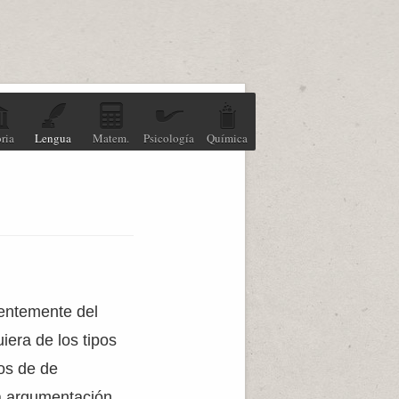
ria
Lengua
Matem.
Psicología
Química
rentemente del
uiera de los tipos
os de de
la argumentación,