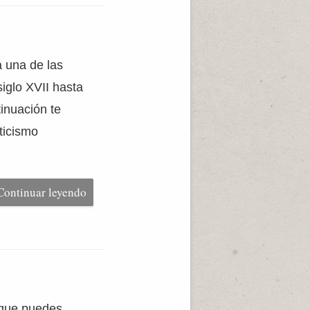
a una de las
siglo XVII hasta
tinuación te
ticismo
Continuar leyendo
 que puedes