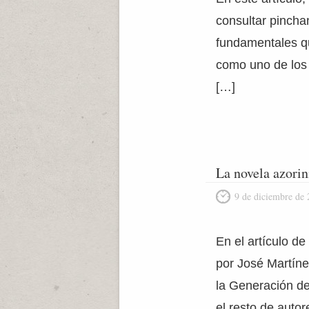
consultar pincha
fundamentales qu
como uno de los 
[…]
La novela azorin
9 de diciembre de
En el artículo d
por José Martíne
la Generación del
el resto de auto