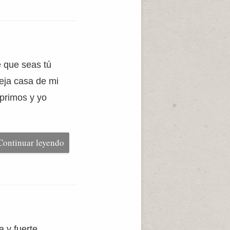
e que seas tú
ieja casa de mi
primos y yo
]
Continuar leyendo
a y fuerte