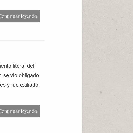
Continuar leyendo
nto literal del
 se vio obligado
s y fue exiliado.
Continuar leyendo