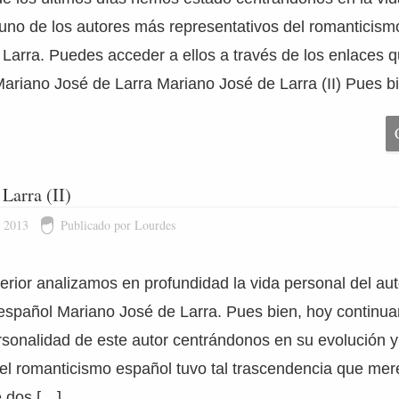
uno de los autores más representativos del romanticism
Larra. Puedes acceder a ellos a través de los enlaces qu
Mariano José de Larra Mariano José de Larra (II) Pues b
Larra (II)
e 2013
Publicado por Lourdes
terior analizamos en profundidad la vida personal del au
español Mariano José de Larra. Pues bien, hoy continu
rsonalidad de este autor centrándonos en su evolución y
del romanticismo español tuvo tal trascendencia que mer
e dos […]