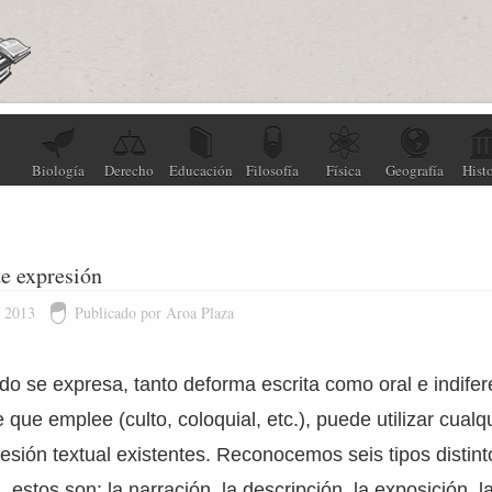
Biología
Derecho
Educación
Filosofía
Física
Geografía
Histo
e expresión
e 2013
Publicado por Aroa Plaza
do se expresa, tanto deforma escrita como oral e indife
e que emplee (culto, coloquial, etc.), puede utilizar cualq
esión textual existentes. Reconocemos seis tipos distint
, estos son: la narración, la descripción, la exposición, 