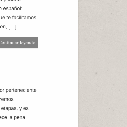
o español:
e te facilitamos
ien, […]
Continuar leyendo
tor perteneciente
aremos
 etapas, y es
ece la pena