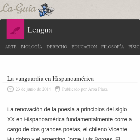
Lengua
ARTE
BIOLOGÍA
DERECHO
EDUCACIÓN
FILOSOFÍA
FÍSI
La vanguardia en Hispanoamérica
23 de junio de 2014
Publicado por Aroa Plaza
La renovación de la poesía a principios del siglo
XX en Hispanoamérica fundamentalmente corre a
cargo de dos grandes poetas, el chileno Vicente
Huidobro y el argentino Jorge Luis Borges. El