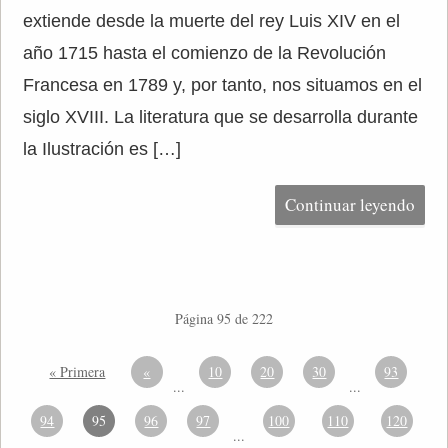
extiende desde la muerte del rey Luis XIV en el
año 1715 hasta el comienzo de la Revolución
Francesa en 1789 y, por tanto, nos situamos en el
siglo XVIII. La literatura que se desarrolla durante
la Ilustración es […]
Continuar leyendo
Página 95 de 222
« Primera
«
10
20
30
93
...
...
94
95
96
97
100
110
120
...