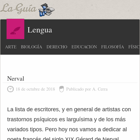
Lengua
ARTE
BIOLOGÍA
DERECHO
EDUCACIÓN
FILOSOFÍA
FÍSI
Nerval
18 de octubre de 2018
Publicado por A. Cerra
La lista de escritores, y en general de artistas con
trastornos psíquicos es larguísima y de los más
variados tipos. Pero hoy nos vamos a dedicar al
poeta francés del siglo XIX Gérard de Nerval