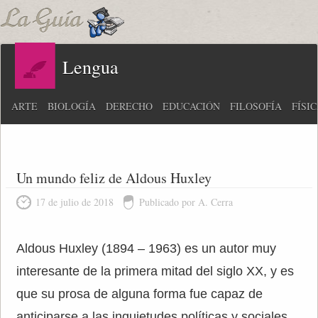
Lengua
ARTE
BIOLOGÍA
DERECHO
EDUCACIÓN
FILOSOFÍA
FÍSI
Un mundo feliz de Aldous Huxley
17 de julio de 2018
Publicado por A. Cerra
Aldous Huxley (1894 – 1963) es un autor muy
interesante de la primera mitad del siglo XX, y es
que su prosa de alguna forma fue capaz de
anticiparse a las inquietudes políticas y sociales