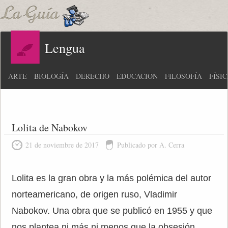
Lengua
ARTE
BIOLOGÍA
DERECHO
EDUCACIÓN
FILOSOFÍA
FÍSI
Lolita de Nabokov
21 de noviembre de 2017
Publicado por A. Cerra
Lolita es la gran obra y la más polémica del autor
norteamericano, de origen ruso, Vladimir
Nabokov. Una obra que se publicó en 1955 y que
nos plantea ni más ni menos que la obsesión