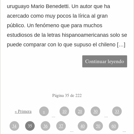
uruguayo Mario Benedetti. Un autor que ha
acercado como muy pocos la lírica al gran
público. Un fenómeno que para muchos
estudiosos de la letras hispanoamericanas solo se
puede comparar con lo que supuso el chileno […]
Continuar leyendo
Página 35 de 222
« Primera
«
10
20
30
33
...
...
34
35
36
37
40
50
60
...
...