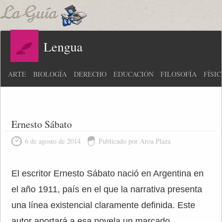
Lengua
ARTE
BIOLOGÍA
DERECHO
EDUCACIÓN
FILOSOFÍA
FÍSI
Ernesto Sábato
6 de agosto de 2014
Publicado por Aroa Plaza
El escritor Ernesto Sábato nació en Argentina en
el año 1911, país en el que la narrativa presenta
una línea existencial claramente definida. Este
autor aportará a esa novela un marcado