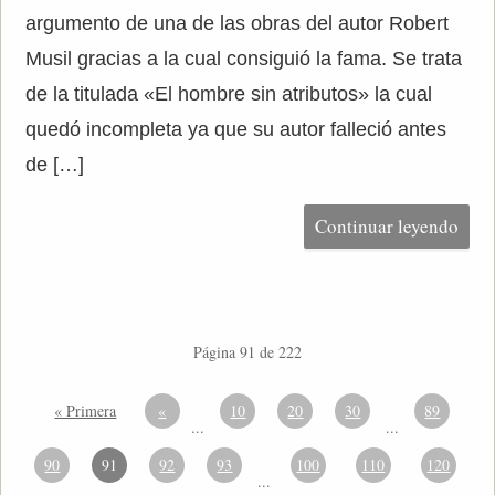
argumento de una de las obras del autor Robert
Musil gracias a la cual consiguió la fama. Se trata
de la titulada «El hombre sin atributos» la cual
quedó incompleta ya que su autor falleció antes
de […]
Continuar leyendo
Página 91 de 222
« Primera
«
10
20
30
89
...
...
90
91
92
93
100
110
120
...