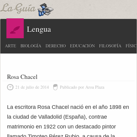
Lengua
ARTE
BIOLOGÍA
DERECHO
EDUCACIÓN
FILOSOFÍA
FÍSI
Rosa Chacel
21 de julio de 2014
Publicado por Aroa Plaza
La escritora Rosa Chacel nació en el año 1898 en
la ciudad de Valladolid (España), contrae
matrimonio en 1922 con un destacado pintor
llamado Timoteo Pérez Rubio, a causa de la